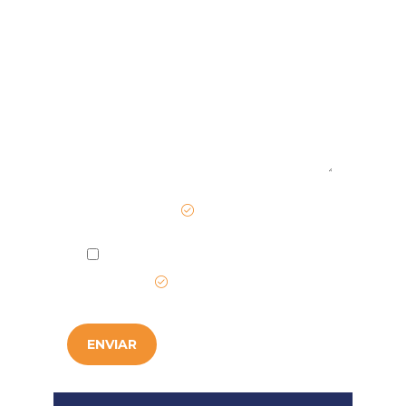
Mensaje
Campo requerido
He leído y acepto la
Política de
Privacidad
.
ENVIAR