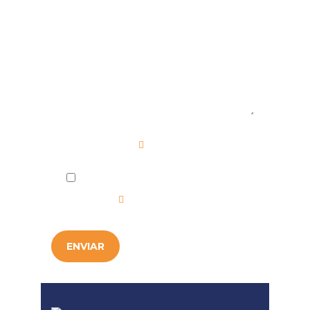
Mensaje
Campo requerido
He leído y acepto la
Política de
Privacidad
.
ENVIAR