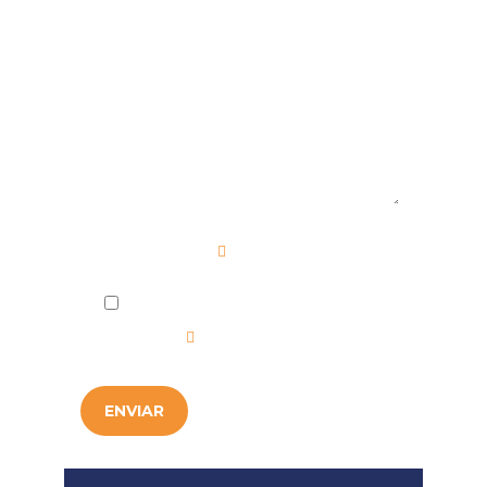
Mensaje
Campo requerido
He leído y acepto la
Política de
Privacidad
.
ENVIAR